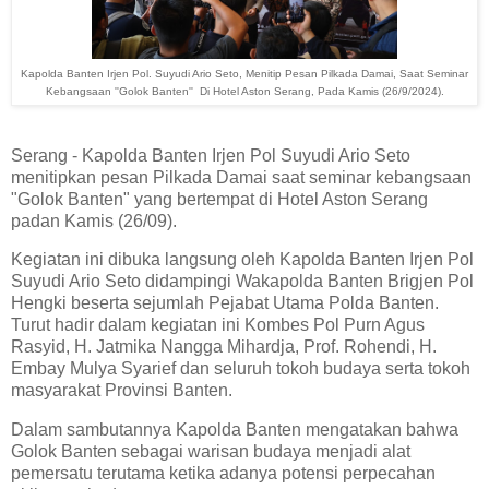
Kapolda Banten Irjen Pol. Suyudi Ario Seto, Menitip Pesan Pilkada Damai, Saat Seminar
Kebangsaan ''Golok Banten'' Di Hotel Aston Serang, Pada Kamis (26/9/2024).
Serang - Kapolda Banten Irjen Pol Suyudi Ario Seto
menitipkan pesan Pilkada Damai saat seminar kebangsaan
"Golok Banten" yang bertempat di Hotel Aston Serang
padan Kamis (26/09).
Kegiatan ini dibuka langsung oleh Kapolda Banten Irjen Pol
Suyudi Ario Seto didampingi Wakapolda Banten Brigjen Pol
Hengki beserta sejumlah Pejabat Utama Polda Banten.
Turut hadir dalam kegiatan ini Kombes Pol Purn Agus
Rasyid, H. Jatmika Nangga Mihardja, Prof. Rohendi, H.
Embay Mulya Syarief dan seluruh tokoh budaya serta tokoh
masyarakat Provinsi Banten.
Dalam sambutannya Kapolda Banten mengatakan bahwa
Golok Banten sebagai warisan budaya menjadi alat
pemersatu terutama ketika adanya potensi perpecahan