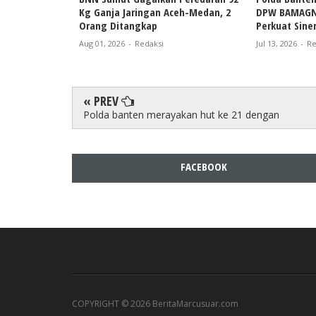
Kg Ganja Jaringan Aceh-Medan, 2
DPW BAMAGNA
Orang Ditangkap
Perkuat Sine
Aug 01, 2026
-
Redaksi
Jul 13, 2026
-
Re
« PREV
Polda banten merayakan hut ke 21 dengan
FACEBOOK
COPYRIGHT ©
2026 BeritaMarcusuar.com