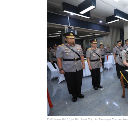
Kadivhumas Polri Irjen Pol. Sandi Nugroho Memimpin Upacara Serah