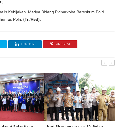
i;
alis Kebijakan Madya Bidang Pidnarkoba Bareskrim Polri
humas Polri;
(Tri/Red).
LINKEDIN
PINTEREST
 Hadiri Pelantikan
Hari Bhayangkara ke-80, Polda
Samb