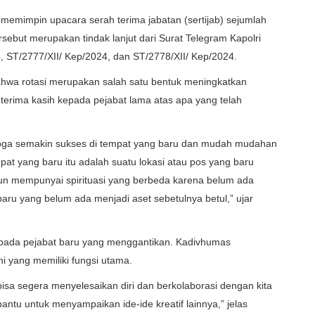
memimpin upacara serah terima jabatan (sertijab) sejumlah
rsebut merupakan tindak lanjut dari Surat Telegram Kapolri
, ST/2777/XII/ Kep/2024, dan ST/2778/XII/ Kep/2024.
a rotasi merupakan salah satu bentuk meningkatkan
 terima kasih kepada pejabat lama atas apa yang telah
moga semakin sukses di tempat yang baru dan mudah mudahan
pat yang baru itu adalah suatu lokasi atau pos yang baru
un mempunyai spirituasi yang berbeda karena belum ada
baru yang belum ada menjadi aset sebetulnya betul,” ujar
epada pejabat baru yang menggantikan. Kadivhumas
i yang memiliki fungsi utama.
isa segera menyelesaikan diri dan berkolaborasi dengan kita
u untuk menyampaikan ide-ide kreatif lainnya,” jelas