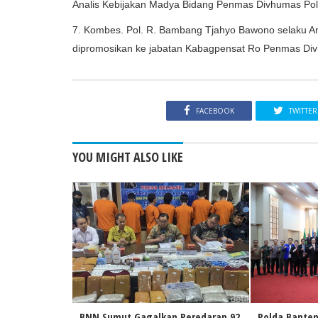
Analis Kebijakan Madya Bidang Penmas Divhumas Polr
7. Kombes. Pol. R. Bambang Tjahyo Bawono selaku An
dipromosikan ke jabatan Kabagpensat Ro Penmas Div
FACEBOOK
TWITTER
YOU MIGHT ALSO LIKE
BNN Sumut Gagalkan Peredaran 92
Polda Banten