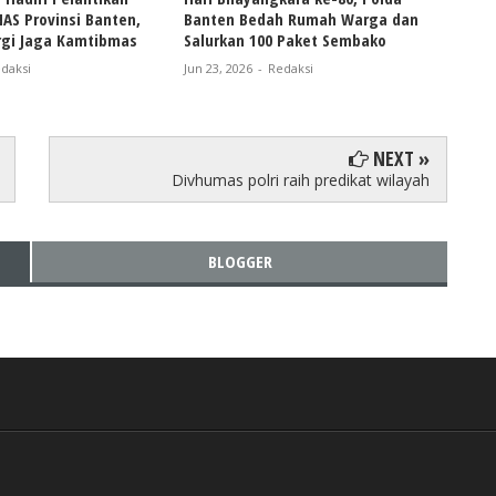
S Provinsi Banten,
Banten Bedah Rumah Warga dan
Pold
rgi Jaga Kamtibmas
Salurkan 100 Paket Sembako
Anak
Sum
daksi
Jun 23, 2026
-
Redaksi
Jun 18
NEXT »
Divhumas polri raih predikat wilayah
BLOGGER