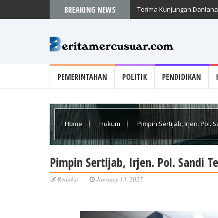
BREAKING NEWS
Terima Kunjungan Danlanal
PEMERINTAHAN
POLITIK
PENDIDIKAN
Home
Hukum
Pimpin Sertijab, Irjen. Pol
Pimpin Sertijab, Irjen. Pol. Sandi
Redaksi
January 13, 2025