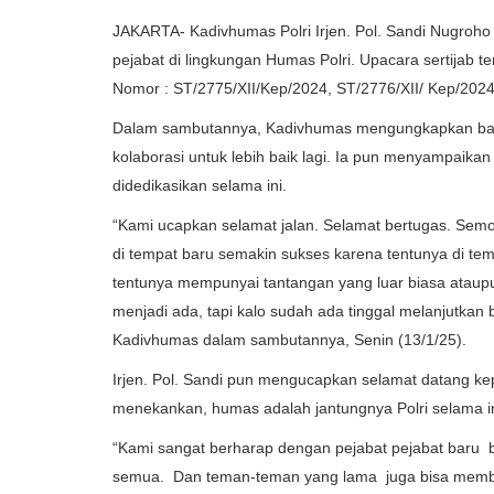
JAKARTA- Kadivhumas Polri Irjen. Pol. Sandi Nugroho 
pejabat di lingkungan Humas Polri. Upacara sertijab te
Nomor : ST/2775/XII/Kep/2024, ST/2776/XII/ Kep/2024
Dalam sambutannya, Kadivhumas mengungkapkan bahw
kolaborasi untuk lebih baik lagi. Ia pun menyampaikan
didedikasikan selama ini.
“Kami ucapkan selamat jalan. Selamat bertugas. Se
di tempat baru semakin sukses karena tentunya di tem
tentunya mempunyai tantangan yang luar biasa ataup
menjadi ada, tapi kalo sudah ada tinggal melanjutkan 
Kadivhumas dalam sambutannya, Senin (13/1/25).
Irjen. Pol. Sandi pun mengucapkan selamat datang k
menekankan, humas adalah jantungnya Polri selama in
“Kami sangat berharap dengan pejabat pejabat baru b
semua. Dan teman-teman yang lama juga bisa membant