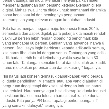
penandatanganan MoU, Menaker menyampaikan materi
mengenai tantangan dan peluang ketenagakerjaan di era
digital. Mahasiswa Untirta diajak untuk memahami dinamika
pasar kerja saat ini dan pentingnya penguasaan
keterampilan yang relevan dengan kebutuhan industri.
'Kita harus menjadi negara maju, Indonesia Emas 2045,
sementara dari aspek digital, para pekerja kita masih rendah
yakni 19 persen lebih rendah dibanding benchmark kita
yang mencapai 60 persen. Bahkan yang 'advance' hanya 6
persen. Jadi, saya ingin berbicara kepada adik-adik semua,
kita harus lihat data ini dengan serius. Tantangan yang adik-
adik hadapi lebih berat ketimbang waktu saya kuliah 30
tahun lalu. Tantangan semakin berat dan di sinilah adik-adik
harus melakukan perencanaan dari sekarang," tegasnya.
"Ini harus jadi konsen termasuk bapak-bapak yang berada
di dunia pendidikan. Mismatch atau apa yang diajarkan di
perguruan tinggi tetapi tidak sesuai dengan industri harus
kita reduksi. Harapannya agar bisa diserap ke dunia industri
meskipun tidak semua lulusan harus diarahkan ke dunia
industri. Kita punya PR besar apalagi perkembangan IT
yang semakin dahsyat," terangnya.