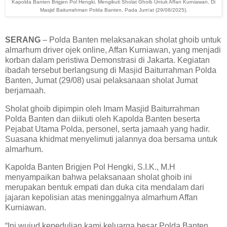
Kapolda Banten Brigjen Pol Hengki, Mengikuti Sholat Ghoib Untuk Affan Kurniawan, Di
Masjid Baiturrahman Polda Banten, Pada Jum'at (29/08/2025).
SERANG
– Polda Banten melaksanakan sholat ghoib untuk
almarhum driver ojek online, Affan Kurniawan, yang menjadi
korban dalam peristiwa Demonstrasi di Jakarta. Kegiatan
ibadah tersebut berlangsung di Masjid Baiturrahman Polda
Banten, Jumat (29/08) usai pelaksanaan sholat Jumat
berjamaah.
Sholat ghoib dipimpin oleh Imam Masjid Baiturrahman
Polda Banten dan diikuti oleh Kapolda Banten beserta
Pejabat Utama Polda, personel, serta jamaah yang hadir.
Suasana khidmat menyelimuti jalannya doa bersama untuk
almarhum.
Kapolda Banten Brigjen Pol Hengki, S.I.K., M.H
menyampaikan bahwa pelaksanaan sholat ghoib ini
merupakan bentuk empati dan duka cita mendalam dari
jajaran kepolisian atas meninggalnya almarhum Affan
Kurniawan.
“Ini wujud kepedulian kami keluarga besar Polda Banten.