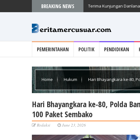
BREAKING NEWS
Terima Kunjungan Danlanal
PEMERINTAHAN
POLITIK
PENDIDIKAN
Home
Hukum
Hari Bhayangkara ke-80, 
Sembako
Hari Bhayangkara ke-80, Polda B
100 Paket Sembako
Redaksi
June 23, 2026