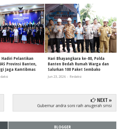
 Hadiri Pelantikan
Hari Bhayangkara ke-80, Polda
Samb
S Provinsi Banten,
Banten Bedah Rumah Warga dan
Pold
rgi Jaga Kamtibmas
Salurkan 100 Paket Sembako
Anak
Sum
daksi
Jun 23, 2026
-
Redaksi
Jun 18
NEXT »
Gubernur andra soni raih anugerah smsi
BLOGGER