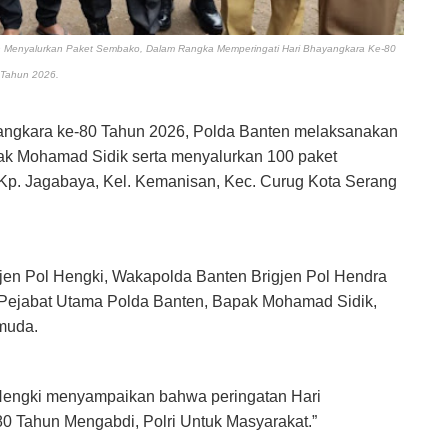
n Menyalurkan Paket Sembako, Dalam Rangka Memperingati Hari Bhayangkara Ke-80
Tahun 2026.
angkara ke-80 Tahun 2026, Polda Banten melaksanakan
pak Mohamad Sidik serta menyalurkan 100 paket
Kp. Jagabaya, Kel. Kemanisan, Kec. Curug Kota Serang
rjen Pol Hengki, Wakapolda Banten Brigjen Pol Hendra
 Pejabat Utama Polda Banten, Bapak Mohamad Sidik,
muda.
Hengki menyampaikan bahwa peringatan Hari
0 Tahun Mengabdi, Polri Untuk Masyarakat.”