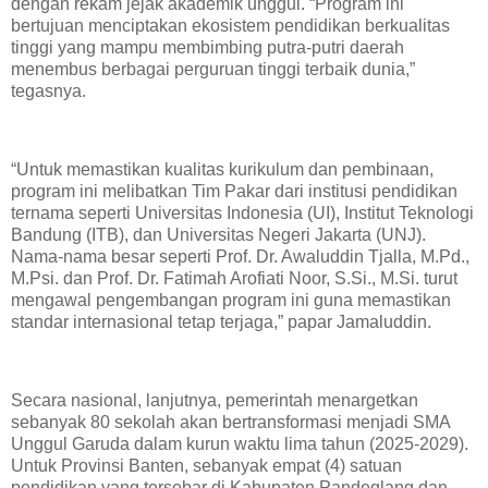
dengan rekam jejak akademik unggul. “Program ini
bertujuan menciptakan ekosistem pendidikan berkualitas
tinggi yang mampu membimbing putra-putri daerah
menembus berbagai perguruan tinggi terbaik dunia,”
tegasnya.
“Untuk memastikan kualitas kurikulum dan pembinaan,
program ini melibatkan Tim Pakar dari institusi pendidikan
ternama seperti Universitas Indonesia (UI), Institut Teknologi
Bandung (ITB), dan Universitas Negeri Jakarta (UNJ).
Nama-nama besar seperti Prof. Dr. Awaluddin Tjalla, M.Pd.,
M.Psi. dan Prof. Dr. Fatimah Arofiati Noor, S.Si., M.Si. turut
mengawal pengembangan program ini guna memastikan
standar internasional tetap terjaga,” papar Jamaluddin.
Secara nasional, lanjutnya, pemerintah menargetkan
sebanyak 80 sekolah akan bertransformasi menjadi SMA
Unggul Garuda dalam kurun waktu lima tahun (2025-2029).
Untuk Provinsi Banten, sebanyak empat (4) satuan
pendidikan yang tersebar di Kabupaten Pandeglang dan