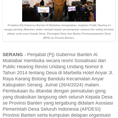
Penjabat (Pj) Gubernur Banten Al Muktabar
mengatakan, kegiatan Public Hearing ini
sangat penting dilakukan selain menjadi wadah penyampaian aspirasi dan saling bertukar
pikiran antar para Kepala Desa, Perangkat Desa dan Badan Permusyawaratan Desa
(BPD) se Provinsi Banten.
SERANG
- Penjabat (Pj) Gubernur Banten Al
Muktabar membuka secara resmi Sosialisasi dan
Public Hearing Revisi Undang Undang Nomor 6
Tahun 2014 tentang Desa di Marbella Hotel Anyar Jl.
Raya Karang Bolong Bandulu Kecamatan Anyar
Kabupaten Serang, Jumat (26/4/2024) malam.
Pembukaan itu ditandai dengan pemukulan gong
yang disaksikan langsung oleh seluruh Kepala Desa
se Provinsi Banten yang tergabung didalam Asosiasi
Pemerintah Desa Seluruh Indonesia (APDESI)
Provinsi Banten serta kumpulan delapan organisasi