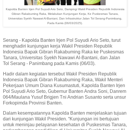
Kapolda Banten Irjen Pol Suyudi Ario Seto, Dampingi Wakil Presiden Republik Indonesia
Gibran Rakabuming Raka, Melakukan Kunjungan Kerja, Ke Puskesmas Tanara,
Universitas Syekh Nawawi Al-Bantani, Dan Infrastruktur Jalan Tol Serang-Panimbang,
Pada Kamis (06/03/2025).
Serang - Kapolda Banten Irjen Pol Suyudi Ario Seto, turut
menghadiri kunjungan kerja Wakil Presiden Republik
Indonesia Bapak Gibran Rakabuming Raka ke Puskesmas
Tanara, Universitas Syekh Nawawi Al-Bantani, dan Jalan
Tol Serang - Panimbang pada Kamis (06/03).
Hadir dalam kegiatan tersebut Wakil Presiden Republik
Indonesia Bapak Gibran Rakabuming Raka, Wakil Menteri
Pekerjaan Umum Diana Kusumastuti, Kapolda Banten Irjen
Pol Suyudi Ario Seto, Gubernur Banten Andra Soni, Danrem
064/Maulana Yusuf Brigjen Tni Andrian Susanto serta unsur
Forkopimda Provinsi Banten.
Dalam kesempatannya Kapolda Banten menjelaskan tujuan
dari kunjungan Wakil Presiden. “Kunjungan ini bertujuan
untuk meninjau pelayanan kesehatan di Puskesmas Tanara,