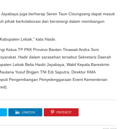
i Jayabaya juga berharap Seren Taun Cisungsang dapat masuk
ruh pihak berkolaborasi dan bersinergi dalam membangun
Kabupaten Lebak," kata Hasbi.
gi Ketua TP PKK Provinsi Banten Tinawati Andra Soni
arakat. Hadir dalam sarasehan tersebut Sekretaris Daerah
aten Lebak Belia Hasbi Jayabaya, Wakil Kepala Bareskrim
aulana Yusuf Brigjen TNI Edi Saputra, Direktur KMA
Deputi Pengembangan Penyelenggaraan Event Kementerian
Red).
LINKEDIN
PINTEREST