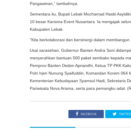
Pangawinan,” tambahnya.
Sementara itu, Bupati Lebak Mochamad Hasbi Asyidik
10 besar Karisma Event Nusantara. Ia mengajak selu
Kabupaten Lebak.
"Kita berkolaborasi dan bersinergi dalam membangun 
Usai sarasehan, Gubernur Banten Andra Soni didampin
menyerahkan bantuan 500 paket sembako kepada masy
Pemprov Banten Deden Apriandhi, Ketua TP PKK Kabup
Polri Irjen Nunung Syaifuddin, Komandan Korem 064 M
Kementerian Kebudayaan Syamsul Hadi, Sekretaris 
Pariwisata Nova Arisma, serta para pemangku adat. (
FACEBOOK
TWITTER