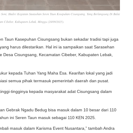
Soni, Hadiri Kegiatan Saeasehan Seren Taun Kesepuhan Cisungsang, Yang Berlangsung Di Balai
n Cibeber, Kabupaten Lebak, Minggu (28/09/2025).
 Taun Kasepuhan Cisungsang bukan sekadar tradisi tapi juga
g harus dilestarikan. Hal ini ia sampaikan saat Sarasehan
e Desa Cisungsang, Kecamatan Cibeber, Kabupaten Lebak,
 syukur kepada Tuhan Yang Maha Esa. Kearifan lokal yang jadi
siasi semua pihak termasuk pemerintah daerah dan pusat.
tinggi-tingginya kepada masyarakat adat Cisungsang dalam
dan Gebrak Ngadu Bedug bisa masuk dalam 10 besar dari 110
 tahun ini Seren Taun masuk sebagai 110 KEN 2025.
embali masuk dalam Karisma Event Nusantara,” tambah Andra