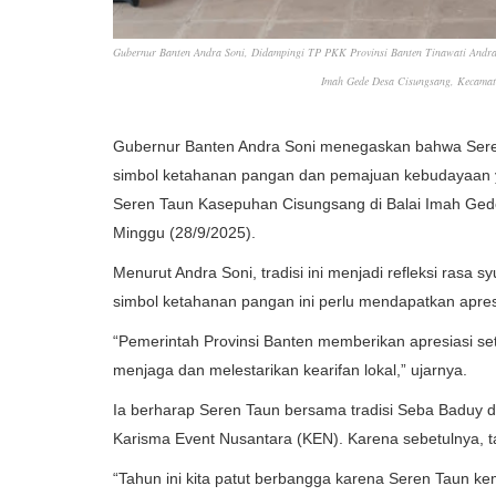
Gubernur Banten Andra Soni, Didampingi TP PKK Provinsi Banten Tinawati Andra 
Imah Gede Desa Cisungsang, Kecamata
Gubernur Banten Andra Soni menegaskan bahwa Seren
simbol ketahanan pangan dan pemajuan kebudayaan yan
Seren Taun Kasepuhan Cisungsang di Balai Imah Ged
Minggu (28/9/2025).
Menurut Andra Soni, tradisi ini menjadi refleksi rasa
simbol ketahanan pangan ini perlu mendapatkan apre
“Pemerintah Provinsi Banten memberikan apresiasi se
menjaga dan melestarikan kearifan lokal,” ujarnya.
Ia berharap Seren Taun bersama tradisi Seba Baduy 
Karisma Event Nusantara (KEN). Karena sebetulnya,
“Tahun ini kita patut berbangga karena Seren Taun k