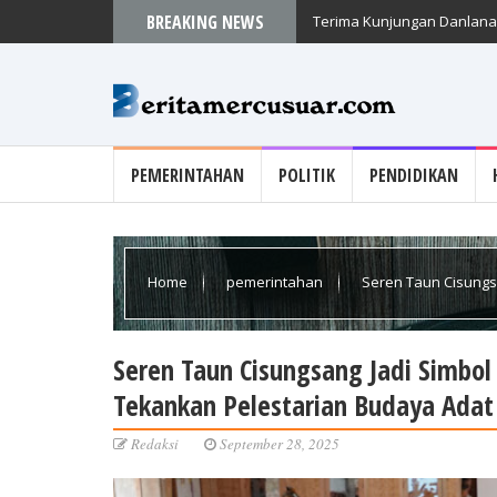
BREAKING NEWS
Terima Kunjungan Danlanal
PEMERINTAHAN
POLITIK
PENDIDIKAN
Home
pemerintahan
Seren Taun Cisungs
Tekankan Pelestarian Budaya Adat
Seren Taun Cisungsang Jadi Simbo
Tekankan Pelestarian Budaya Adat
Redaksi
September 28, 2025