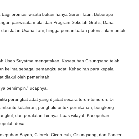
 bagi promosi wisata bukan hanya Seren Taun. Beberapa
ngan pariwisata mulai dari Program Sekolah Gratis, Dana
dan Jalan Usaha Tani, hingga pemanfaatan potensi alam untuk
bah Usep Suyatma mengatakan, Kasepuhan Cisungsang telah
unan kelima sebagai pemangku adat. Kehadiran para kepala
t diakui oleh pemerintah.
ya pemimpin,” ucapnya.
i perangkat adat yang dijabat secara turun-temurun. Di
membantu kelahiran, penghulu untuk pernikahan, bengkong
cangkul, dan peralatan lainnya. Luas wilayah Kasepuhan
sepuluh desa.
Kasepuhan Bayah, Citorek, Cicarucub, Cisungsang, dan Pancer