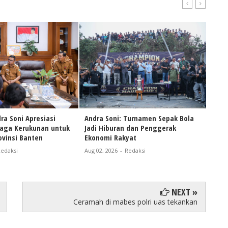
ra Soni Apresiasi
Andra Soni: Turnamen Sepak Bola
Naik
Jaga Kerukunan untuk
Jadi Hiburan dan Penggerak
Andr
vinsi Banten
Ekonomi Rakyat
Pers
Bant
edaksi
Aug 02, 2026
-
Redaksi
Aug 0
NEXT »
Ceramah di mabes polri uas tekankan