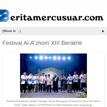
▼
Festival Al-A'zhom XIII Berakhir
Simbolis Pemukulan Hadroh Sebagai Tanda Ditutupnya Festival Al-A'zhom XIII Tahun
2026, Sabtu Malam, (27/06/2026) (Sumber:Forkopim Kota Tangerang).